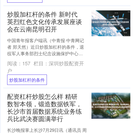
炒股加杠杆的条件 新时代
英烈红色文化传承发展座谈
会在云南昆明召开
中国青年报客户端讯（中青报·中青网记
者 郑天然）近日炒股加杠杆的条件，退
役军人事务部烈士纪念设施保护中心在
云南昆明组织召开新时代英烈红色文化
阅读：
157
栏目：
深圳炒股配资开
传承发展座谈会。 与....
户
炒股加杠杆的条件
配资杠杆炒股怎么样 精研
数智本领，锻造数据铁军，
长沙市首届数据系统业务练
兵比武决赛圆满举行
长沙晚报掌上长沙7月29日讯（通讯员 周