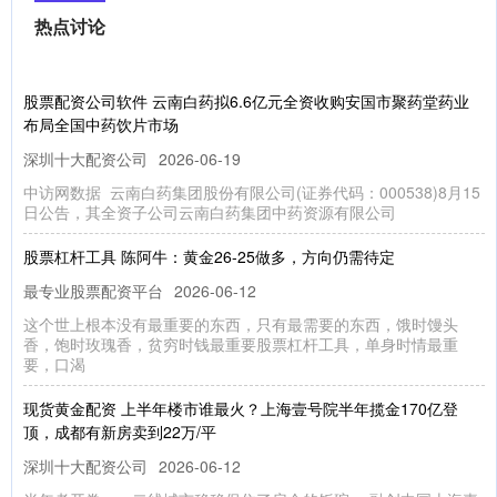
热点讨论
股票配资公司软件 云南白药拟6.6亿元全资收购安国市聚药堂药业
布局全国中药饮片市场
深圳十大配资公司
2026-06-19
中访网数据 云南白药集团股份有限公司(证券代码：000538)8月15
日公告，其全资子公司云南白药集团中药资源有限公司
股票杠杆工具 陈阿牛：黄金26-25做多，方向仍需待定
最专业股票配资平台
2026-06-12
这个世上根本没有最重要的东西，只有最需要的东西，饿时馒头
香，饱时玫瑰香，贫穷时钱最重要股票杠杆工具，单身时情最重
要，口渴
现货黄金配资 上半年楼市谁最火？上海壹号院半年揽金170亿登
顶，成都有新房卖到22万/平
深圳十大配资公司
2026-06-12