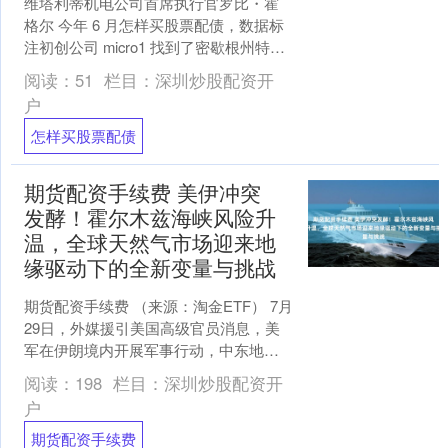
维塔利蒂机电公司首席执行官罗比・霍
格尔 今年 6 月怎样买股票配债，数据标
注初创公司 micro1 找到了密歇根州特洛
伊市一家暖通空调（供暖、通风与空
阅读：
51
栏目：
深圳炒股配资开
调）企业的....
户
怎样买股票配债
期货配资手续费 美伊冲突
发酵！霍尔木兹海峡风险升
温，全球天然气市场迎来地
缘驱动下的全新变量与挑战
期货配资手续费 （来源：淘金ETF） 7月
29日，外媒援引美国高级官员消息，美
军在伊朗境内开展军事行动，中东地缘
冲突再度急剧升温，霍尔木兹海峡这条
阅读：
198
栏目：
深圳炒股配资开
全球能源关键通....
户
期货配资手续费