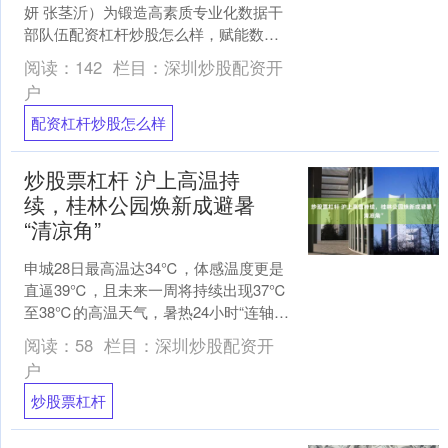
妍 张茎沂）为锻造高素质专业化数据干
部队伍配资杠杆炒股怎么样，赋能数字
长沙高质量发展，7月29日下午，2026年
阅读：
142
栏目：
深圳炒股配资开
长沙市数....
户
配资杠杆炒股怎么样
炒股票杠杆 沪上高温持
续，桂林公园焕新成避暑
“清凉角”
申城28日最高温达34℃，体感温度更是
直逼39℃，且未来一周将持续出现37℃
至38℃的高温天气，暑热24小时“连轴
转”。阔别一年的桂林公园于7月24日重新
阅读：
58
栏目：
深圳炒股配资开
敞开学....
户
炒股票杠杆