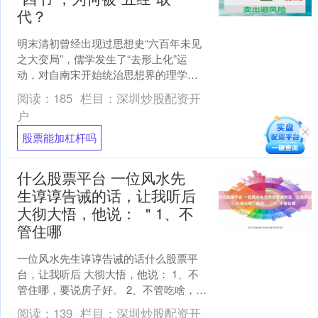
代？
明末清初曾经出现过思想史“六百年未见
之大变局”，儒学发生了“去形上化”运
动，对自南宋开始统治思想界的理学观
念发起了冲击，以至于将科举八股奉为
阅读：
185
栏目：
深圳炒股配资开
圭臬的“四书”也一同....
户
股票能加杠杆吗
什么股票平台 一位风水先
生谆谆告诫的话，让我听后
大彻大悟，他说： ＂1、不
管住哪
一位风水先生谆谆告诫的话什么股票平
台，让我听后 大彻大悟，他说： 1、不
管住哪，要说房子好。 2、不管吃啥，要
说饭菜香。 3、不管干啥，要说咱能行。
阅读：
139
栏目：
深圳炒股配资开