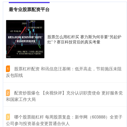
最专业股票配资平台
炒股交易系统 和讯信息李景峰：AI科技大反攻！你加仓了吗？
最专业股票配资平台
2026-07-03
炒股交易系统 创业板强势大涨，散户还能不能加仓？我觉得还有机
会，给大家聊一聊，大家参考一下。 这两天无论是直播还是短视频
股票怎么用杠杆买 赛力斯为何非要“另起炉
灶”？赛豆科技背后的真实考量
资深的配资平台 交易提示：因美国独立日假期 周五美股休市一天
深圳炒股配资开户
2026-07-18
资深的配资平台 智通财经APP获悉资深的配资平台，受美国独立日
假期(7月3日)影响，美国6月非农数据将提前于北京时间7月
​股票杠杆配资 和讯信息汪基纲：低开高走，节前抛压未阻
1
反包阳线
​配资炒股爆仓 【央视快评】充分认识职责使命 更好服务党
2
和国家工作大局
​哪个股票能杠杆 每周股票复盘：新华网（603888）全资子
3
公司参与投资基金变更普通合伙人