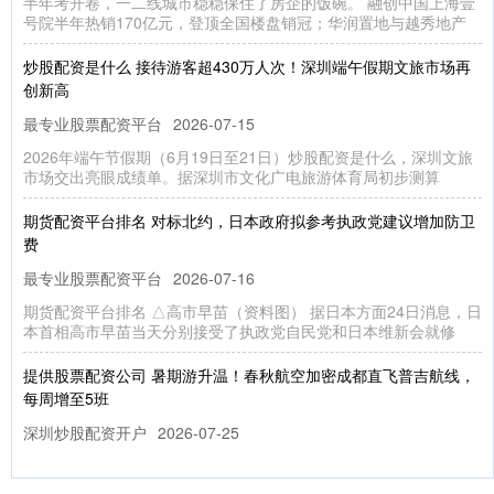
半年考开卷，一二线城市稳稳保住了房企的饭碗。 融创中国上海壹
号院半年热销170亿元，登顶全国楼盘销冠；华润置地与越秀地产
炒股配资是什么 接待游客超430万人次！深圳端午假期文旅市场再
创新高
最专业股票配资平台
2026-07-15
2026年端午节假期（6月19日至21日）炒股配资是什么，深圳文旅
市场交出亮眼成绩单。据深圳市文化广电旅游体育局初步测算
期货配资平台排名 对标北约，日本政府拟参考执政党建议增加防卫
费
最专业股票配资平台
2026-07-16
期货配资平台排名 △高市早苗（资料图） 据日本方面24日消息，日
本首相高市早苗当天分别接受了执政党自民党和日本维新会就修
提供股票配资公司 暑期游升温！春秋航空加密成都直飞普吉航线，
每周增至5班
深圳炒股配资开户
2026-07-25
7月16日，红星新闻记者从春秋航空获悉提供股票配资公司，随着暑
期出行旺季到来，为满足旅客需求，春秋航空近期对成都直飞普吉