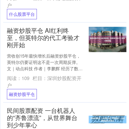
4、不管遇....
户
什么股票平台
融资炒股平仓 AI红利终
至，但英特尔的代工考验才
刚开始
营收创15年最快增长后融资炒股平仓，
英特尔仍要证明这不是一次周期反弹。
文｜动点科技 作者｜李鹏辉 经历了数年
的产品失误、制造延期和市场份额流失
阅读：
109
栏目：
深圳炒股配资开
后，英特尔终于交....
户
融资炒股平仓
民间股票配资 一台机器人
的“齐鲁漂流”，从世界舞台
到少年掌心