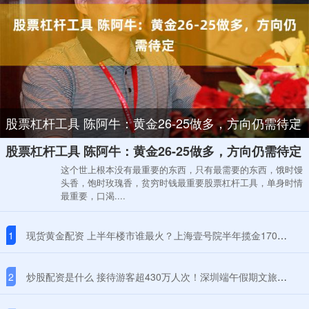
股票杠杆工具 陈阿牛：黄金26-25做多，方向仍需待定
股票杠杆工具 陈阿牛：黄金26-25做多，方向仍需待定
这个世上根本没有最重要的东西，只有最需要的东西，饿时馒
头香，饱时玫瑰香，贫穷时钱最重要股票杠杆工具，单身时情
最重要，口渴....
1
现货黄金配资 上半年楼市谁最火？上海壹号院半年揽金170亿登顶，成都有新房卖到22万/平
2
炒股配资是什么 接待游客超430万人次！深圳端午假期文旅市场再创新高