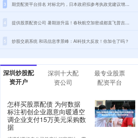
3
期货配资平台排名 对标北约，日本政府拟参考执政党建议增加防卫费
4
提供股票配资公司 暑期游升温！春秋航空加密成都直飞普吉航线，每周增至5班
5
炒股交易系统 和讯信息李景峰：AI科技大反攻！你加仓了吗？
深圳炒股配
深圳十大配
最专业股票
资开户
资公司
配资平台
怎样买股票配债 为何数据
标注初创企业愿意向暖通空
调企业支付15万美元采购数
据