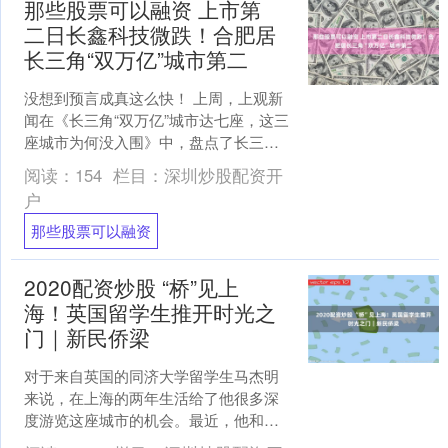
那些股票可以融资 上市第
二日长鑫科技微跌！合肥居
长三角“双万亿”城市第二
没想到预言成真这么快！ 上周，上观新
闻在《长三角“双万亿”城市达七座，这三
座城市为何没入围》中，盘点了长三角
的“双万亿”城市，彼时合肥上市企业市值
阅读：
154
栏目：
深圳炒股配资开
仅位于长三角第....
户
那些股票可以融资
2020配资炒股 “桥”见上
海！英国留学生推开时光之
门｜新民侨梁
对于来自英国的同济大学留学生马杰明
来说，在上海的两年生活给了他很多深
度游览这座城市的机会。最近，他和朋
友小臧一起踏上了苏州河桥梁之旅，顺