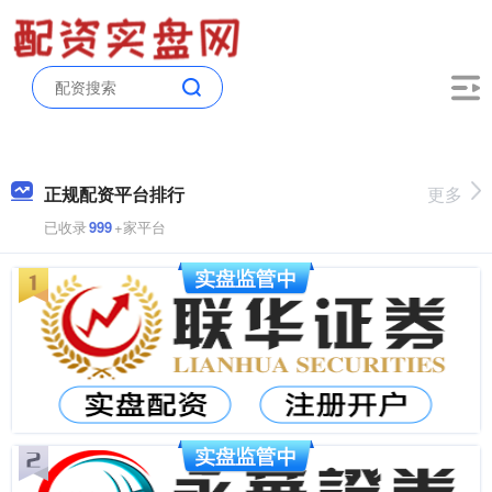
正规配资平台排行
更多
已收录
999
+家平台