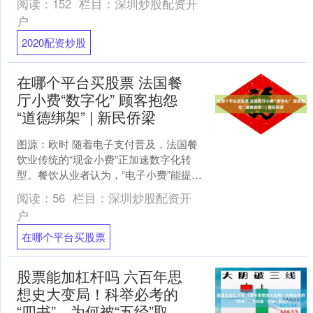
阅读：
152
栏目：
深圳炒股配资开
着流动的河水，推开了一扇....
户
2020配资炒股
在哪个平台买股票 法国餐
厅小费“数字化” 顾客抱怨
“道德绑架” | 新民侨梁
图源：欧时 随着电子支付普及，法国餐
饮业传统的“现金小费”正加速数字化转
型。餐饮从业者认为，“电子小费”能提高
员工收入，而众多消费者对此表示不
阅读：
56
栏目：
深圳炒股配资开
满，甚至直言遭遇“....
户
在哪个平台买股票
股票能加杠杆吗 六百年思
想史大变局！科举必考的
“四书”，为何被“五经”取