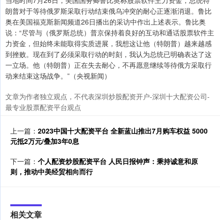
当地时间7月26日，美国国务卿鲁比奥称股票软件主力资金，总统特
朗普对于等待俄罗斯采取行动结束俄乌冲突的耐心正逐渐消退。鲁比
奥在美国福克斯新闻频道26日播出的采访中作出上述表示。鲁比奥
说：“尽管与（俄罗斯总统）普京保持着良好的互动和通话股票软件主
力资金，但始终未能取得实质进展，我想这让他（特朗普）越来越感
到挫败。现在到了必须采取行动的时刻，我认为总统已明确表达了这
一立场。他（特朗普）正在失去耐心，不再愿意继续等待俄方采取行
动来结束这场战争。”（央视新闻）
文章为作者独立观点，不代表深圳炒股配资开户-深圳十大配资公司-
最专业股票配资平台观点
上一篇：
2023中国十大配资平台 全新蓝山推出7月购车权益 5000
元抵2万元/叠加3年0息
下一篇：
个人配资炒股配资平台 人民日报钟声：秉持诚意和原
则，推动中美经贸相向而行
相关文章