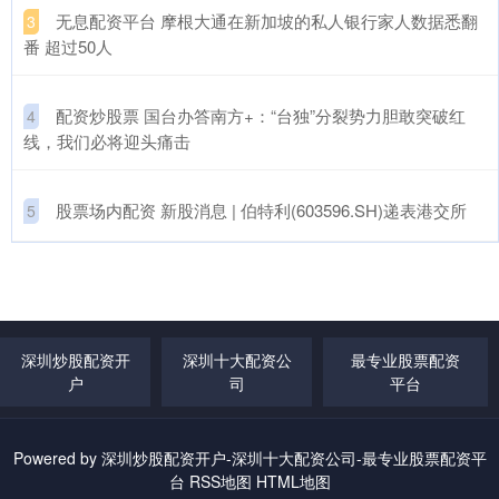
​无息配资平台 摩根大通在新加坡的私人银行家人数据悉翻
3
番 超过50人
​配资炒股票 国台办答南方+：“台独”分裂势力胆敢突破红
4
线，我们必将迎头痛击
​股票场内配资 新股消息 | 伯特利(603596.SH)递表港交所
5
深圳炒股配资开
深圳十大配资公
最专业股票配资
户
司
平台
Powered by
深圳炒股配资开户-深圳十大配资公司-最专业股票配资平
台
RSS地图
HTML地图