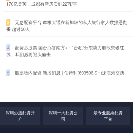
170亿登顶，成都有新房卖到22万/平
​无息配资平台 摩根大通在新加坡的私人银行家人数据悉翻
3
番 超过50人
​配资炒股票 国台办答南方+：“台独”分裂势力胆敢突破红
4
线，我们必将迎头痛击
​股票场内配资 新股消息 | 伯特利(603596.SH)递表港交所
5
深圳炒股配资开
深圳十大配资公
最专业股票配资
户
司
平台