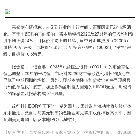
高盛发布研报称，未见到行业的上行空间，正面因素已被市场消
化。基于HIBOR的正面影响，将本地银行2026及27财年的每股盈利预
测平均上调14%，目标价平均上调11%，当中对汇丰控股（00005）
维持“买入”评级，目标价103港元；维持东亚银行（00023）“沽售”评
级，目标价10.5港元。
报告指，中银香港（02388）及恒生银行（00011）的市盈率估
值已调整至20年的平均值，市场对25/26财年每股盈利增长的预期亦
已低于中期周期的增长。另外，预期本地楼市和贷款业务将呈现缓慢
（约低单位数）复苏。加上作为盈利推力因素的HIBOR受压，对银行
业的净息差及报表构成下行风险。
该行料HIBOR将于下半年稍为回升，因过剩的流动性将从银行体
系中撤走。然而，与美元利率的差距在可见将来或保持较高水平，因
预期美元走弱，以及本地IPO活动增加。
【免责声明】本文仅代表作者本人观点安全投资股票配资，与和讯网