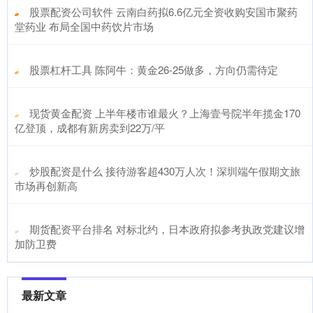
​股票配资公司软件 云南白药拟6.6亿元全资收购安国市聚药
堂药业 布局全国中药饮片市场
​股票杠杆工具 陈阿牛：黄金26-25做多，方向仍需待定
​现货黄金配资 上半年楼市谁最火？上海壹号院半年揽金170
亿登顶，成都有新房卖到22万/平
​炒股配资是什么 接待游客超430万人次！深圳端午假期文旅
市场再创新高
​期货配资平台排名 对标北约，日本政府拟参考执政党建议增
加防卫费
最新文章