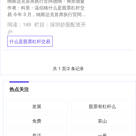
纳斯达克首席执行官阿德纳・弗里德曼
作者：科里・温伯格什么是股票杠杆交
易 今年 3 月，纳斯达克首席执行官阿德
纳・弗里德曼在华盛顿经济俱乐部发表
阅读：
149
栏目：
深圳炒股配资开
演讲时，毫不避讳....
户
什么是股票杠杆交易
共 1 页/2 条记录
热点关注
发展
股票有杠杆么
免费
茶山
盘活
一座