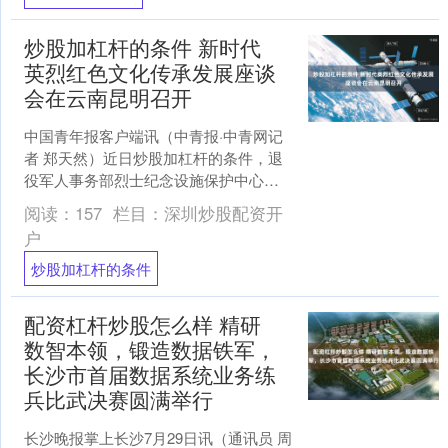
炒股加杠杆的条件 新时代
英烈红色文化传承发展座谈
会在云南昆明召开
中国青年报客户端讯（中青报·中青网记
者 郑天然）近日炒股加杠杆的条件，退
役军人事务部烈士纪念设施保护中心在
云南昆明组织召开新时代英烈红色文化
阅读：
157
栏目：
深圳炒股配资开
传承发展座谈会。 与....
户
炒股加杠杆的条件
配资杠杆炒股怎么样 精研
数智本领，锻造数据铁军，
长沙市首届数据系统业务练
兵比武决赛圆满举行
长沙晚报掌上长沙7月29日讯（通讯员 周