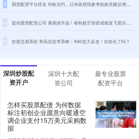
3
期货配资平台排名 对标北约，日本政府拟参考执政党建议增加防卫费
4
提供股票配资公司 暑期游升温！春秋航空加密成都直飞普吉航线，每周增至5班
5
炒股交易系统 和讯信息李景峰：AI科技大反攻！你加仓了吗？
深圳炒股配
深圳十大配
最专业股票
资开户
资公司
配资平台
怎样买股票配债 为何数据
标注初创企业愿意向暖通空
调企业支付15万美元采购数
据