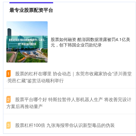
最专业股票配资平台
炒股交易系统 和讯信息李景峰：AI科技大反攻！你加仓了吗？
最专业股票配资平台
2026-07-03
炒股交易系统 创业板强势大涨，散户还能不能加仓？我觉得还有机
会，给大家聊一聊，大家参考一下。 这两天无论是直播还是短视频
股票如何融资 酷澎因数据泄露被罚4.1亿美
元，创下韩国企业罚款纪录
资深的配资平台 交易提示：因美国独立日假期 周五美股休市一天
深圳炒股配资开户
2026-07-18
资深的配资平台 智通财经APP获悉资深的配资平台，受美国独立日
假期(7月3日)影响，美国6月非农数据将提前于北京时间7月
​股票的杠杆在哪里 协会动态｜东莞市收藏家协会“济川善堂
1
·莞邑仁藏”鉴赏活动顺利举行
​股票平台哪个好 特斯拉暂停人形机器人生产 将改善完设计
2
方案后再推动量产
​股票杠杆100倍 九张海报带你认识新型毒品的伪装
3