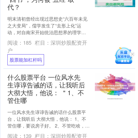
代？
明末清初曾经出现过思想史“六百年未见
之大变局”，儒学发生了“去形上化”运
动，对自南宋开始统治思想界的理学观
念发起了冲击，以至于将科举八股奉为
阅读：
185
栏目：
深圳炒股配资开
圭臬的“四书”也一同....
户
股票能加杠杆吗
什么股票平台 一位风水先
生谆谆告诫的话，让我听后
大彻大悟，他说： ＂1、不
管住哪
一位风水先生谆谆告诫的话什么股票平
台，让我听后 大彻大悟，他说： 1、不
管住哪，要说房子好。 2、不管吃啥，要
说饭菜香。 3、不管干啥，要说咱能行。
阅读：
139
栏目：
深圳炒股配资开