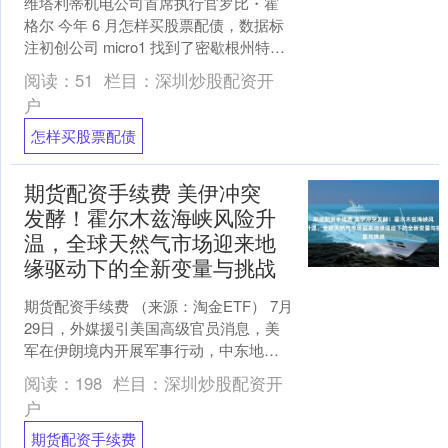
维塔利蒂机电公司首席执行官罗比・霍
格尔 今年 6 月怎样买股票配债，数据标
注初创公司 micro1 找到了密歇根州特洛
伊市一家暖通空调（供暖、通风与空
阅读：
51
栏目：
深圳炒股配资开
调）企业的....
户
怎样买股票配债
期货配资手续费 美伊冲突
发酵！霍尔木兹海峡风险升
温，全球天然气市场迎来地
缘驱动下的全新变量与挑战
期货配资手续费 （来源：淘金ETF） 7月
29日，外媒援引美国高级官员消息，美
军在伊朗境内开展军事行动，中东地缘
冲突再度急剧升温，霍尔木兹海峡这条
阅读：
198
栏目：
深圳炒股配资开
全球能源关键通....
户
期货配资手续费