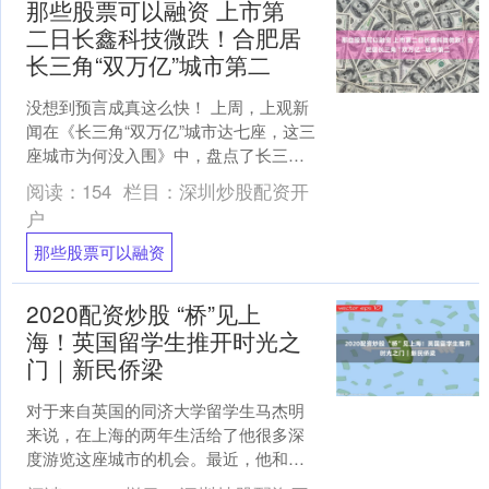
那些股票可以融资 上市第
二日长鑫科技微跌！合肥居
长三角“双万亿”城市第二
没想到预言成真这么快！ 上周，上观新
闻在《长三角“双万亿”城市达七座，这三
座城市为何没入围》中，盘点了长三角
的“双万亿”城市，彼时合肥上市企业市值
阅读：
154
栏目：
深圳炒股配资开
仅位于长三角第....
户
那些股票可以融资
2020配资炒股 “桥”见上
海！英国留学生推开时光之
门｜新民侨梁
对于来自英国的同济大学留学生马杰明
来说，在上海的两年生活给了他很多深
度游览这座城市的机会。最近，他和朋
友小臧一起踏上了苏州河桥梁之旅，顺