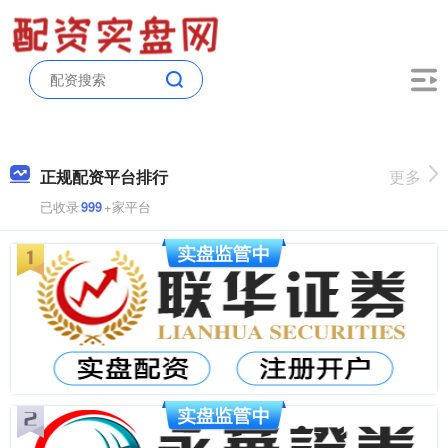
正规配资平台排行
更多
已收录
999
+家平台