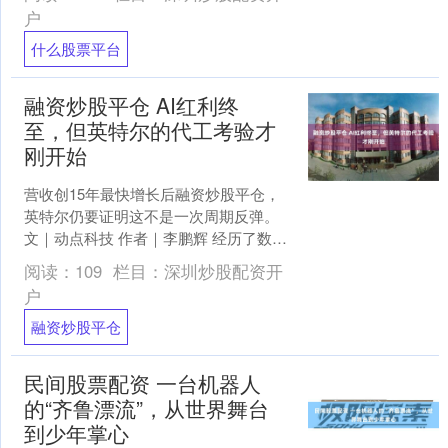
4、不管遇....
户
什么股票平台
融资炒股平仓 AI红利终
至，但英特尔的代工考验才
刚开始
营收创15年最快增长后融资炒股平仓，
英特尔仍要证明这不是一次周期反弹。
文｜动点科技 作者｜李鹏辉 经历了数年
的产品失误、制造延期和市场份额流失
阅读：
109
栏目：
深圳炒股配资开
后，英特尔终于交....
户
融资炒股平仓
民间股票配资 一台机器人
的“齐鲁漂流”，从世界舞台
到少年掌心