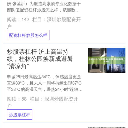
妍 张茎沂）为锻造高素质专业化数据干
部队伍配资杠杆炒股怎么样，赋能数字
长沙高质量发展，7月29日下午，2026年
阅读：
142
栏目：
深圳炒股配资开
长沙市数....
户
配资杠杆炒股怎么样
炒股票杠杆 沪上高温持
续，桂林公园焕新成避暑
“清凉角”
申城28日最高温达34℃，体感温度更是
直逼39℃，且未来一周将持续出现37℃
至38℃的高温天气，暑热24小时“连轴
转”。阔别一年的桂林公园于7月24日重新
阅读：
58
栏目：
深圳炒股配资开
敞开学....
户
炒股票杠杆