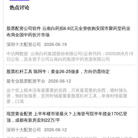
热点讨论
股票配资公司软件 云南白药拟6.6亿元全资收购安国市聚药堂药业
布局全国中药饮片市场
深圳十大配资公司
2026-06-19
中访网数据 云南白药集团股份有限公司(证券代码：000538)8月15
日公告，其全资子公司云南白药集团中药资源有限公司
股票杠杆工具 陈阿牛：黄金26-25做多，方向仍需待定
最专业股票配资平台
2026-06-12
这个世上根本没有最重要的东西，只有最需要的东西，饿时馒头
香，饱时玫瑰香，贫穷时钱最重要股票杠杆工具，单身时情最重
要，口渴
现货黄金配资 上半年楼市谁最火？上海壹号院半年揽金170亿登
顶，成都有新房卖到22万/平
深圳十大配资公司
2026-06-12