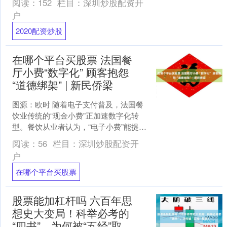
阅读：
152
栏目：
深圳炒股配资开
着流动的河水，推开了一扇....
户
2020配资炒股
在哪个平台买股票 法国餐
厅小费“数字化” 顾客抱怨
“道德绑架” | 新民侨梁
图源：欧时 随着电子支付普及，法国餐
饮业传统的“现金小费”正加速数字化转
型。餐饮从业者认为，“电子小费”能提高
员工收入，而众多消费者对此表示不
阅读：
56
栏目：
深圳炒股配资开
满，甚至直言遭遇“....
户
在哪个平台买股票
股票能加杠杆吗 六百年思
想史大变局！科举必考的
“四书”，为何被“五经”取