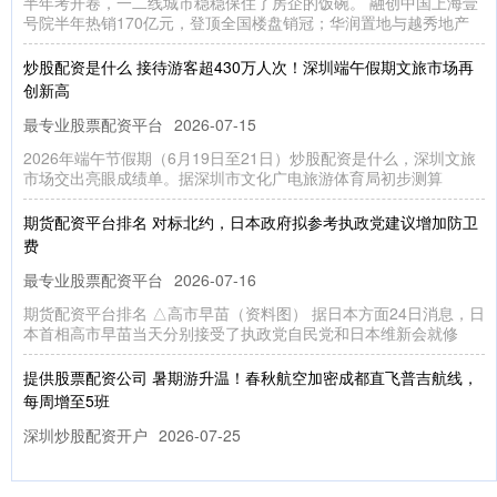
半年考开卷，一二线城市稳稳保住了房企的饭碗。 融创中国上海壹
号院半年热销170亿元，登顶全国楼盘销冠；华润置地与越秀地产
炒股配资是什么 接待游客超430万人次！深圳端午假期文旅市场再
创新高
最专业股票配资平台
2026-07-15
2026年端午节假期（6月19日至21日）炒股配资是什么，深圳文旅
市场交出亮眼成绩单。据深圳市文化广电旅游体育局初步测算
期货配资平台排名 对标北约，日本政府拟参考执政党建议增加防卫
费
最专业股票配资平台
2026-07-16
期货配资平台排名 △高市早苗（资料图） 据日本方面24日消息，日
本首相高市早苗当天分别接受了执政党自民党和日本维新会就修
提供股票配资公司 暑期游升温！春秋航空加密成都直飞普吉航线，
每周增至5班
深圳炒股配资开户
2026-07-25
7月16日，红星新闻记者从春秋航空获悉提供股票配资公司，随着暑
期出行旺季到来，为满足旅客需求，春秋航空近期对成都直飞普吉