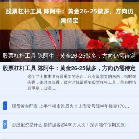
股票杠杆工具 陈阿牛：黄金26-25做多，方向仍需待定
股票杠杆工具 陈阿牛：黄金26-25做多，方向仍需待定
这个世上根本没有最重要的东西，只有最需要的东西，饿时馒
头香，饱时玫瑰香，贫穷时钱最重要股票杠杆工具，单身时情
最重要，口渴....
1
现货黄金配资 上半年楼市谁最火？上海壹号院半年揽金170亿登顶，成都有新房卖到22万/平
2
炒股配资是什么 接待游客超430万人次！深圳端午假期文旅市场再创新高