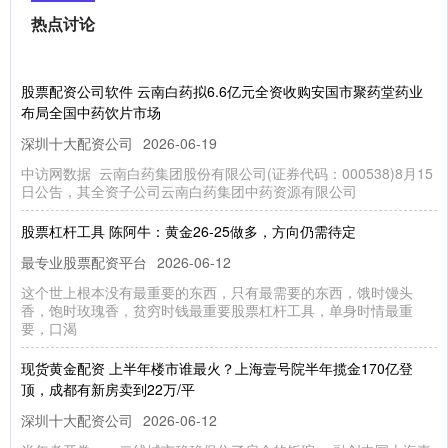
热点讨论
股票配资公司软件 云南白药拟6.6亿元全资收购安国市聚药堂药业
布局全国中药饮片市场
深圳十大配资公司
2026-06-19
中访网数据 云南白药集团股份有限公司(证券代码：000538)8月15
日公告，其全资子公司云南白药集团中药资源有限公司
股票杠杆工具 陈阿牛：黄金26-25做多，方向仍需待定
最专业股票配资平台
2026-06-12
这个世上根本没有最重要的东西，只有最需要的东西，饿时馒头
香，饱时玫瑰香，贫穷时钱最重要股票杠杆工具，单身时情最重
要，口渴
现货黄金配资 上半年楼市谁最火？上海壹号院半年揽金170亿登
顶，成都有新房卖到22万/平
深圳十大配资公司
2026-06-12