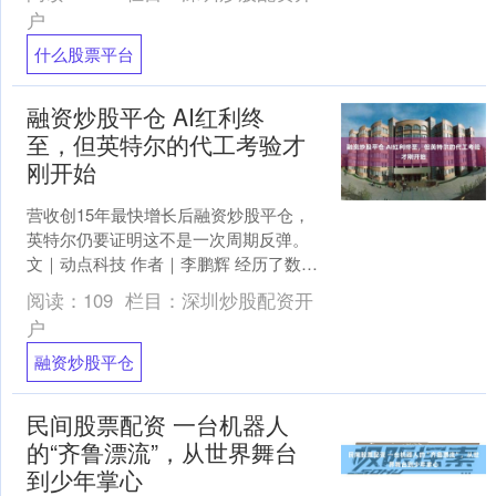
4、不管遇....
户
什么股票平台
融资炒股平仓 AI红利终
至，但英特尔的代工考验才
刚开始
营收创15年最快增长后融资炒股平仓，
英特尔仍要证明这不是一次周期反弹。
文｜动点科技 作者｜李鹏辉 经历了数年
的产品失误、制造延期和市场份额流失
阅读：
109
栏目：
深圳炒股配资开
后，英特尔终于交....
户
融资炒股平仓
民间股票配资 一台机器人
的“齐鲁漂流”，从世界舞台
到少年掌心