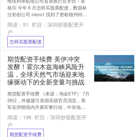
维塔利蒂机电公司首席执行官罗比・霍
格尔 今年 6 月怎样买股票配债，数据标
注初创公司 micro1 找到了密歇根州特洛
伊市一家暖通空调（供暖、通风与空
阅读：
51
栏目：
深圳炒股配资开
调）企业的....
户
怎样买股票配债
期货配资手续费 美伊冲突
发酵！霍尔木兹海峡风险升
温，全球天然气市场迎来地
缘驱动下的全新变量与挑战
期货配资手续费 （来源：淘金ETF） 7月
29日，外媒援引美国高级官员消息，美
军在伊朗境内开展军事行动，中东地缘
冲突再度急剧升温，霍尔木兹海峡这条
阅读：
198
栏目：
深圳炒股配资开
全球能源关键通....
户
期货配资手续费