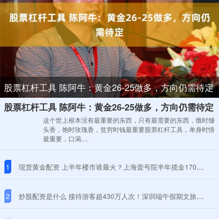
股票杠杆工具 陈阿牛：黄金26-25做多，方向仍需待定
股票杠杆工具 陈阿牛：黄金26-25做多，方向仍需待定
这个世上根本没有最重要的东西，只有最需要的东西，饿时馒
头香，饱时玫瑰香，贫穷时钱最重要股票杠杆工具，单身时情
最重要，口渴....
1
现货黄金配资 上半年楼市谁最火？上海壹号院半年揽金170亿登顶，成都有新房卖到22万/平
2
炒股配资是什么 接待游客超430万人次！深圳端午假期文旅市场再创新高