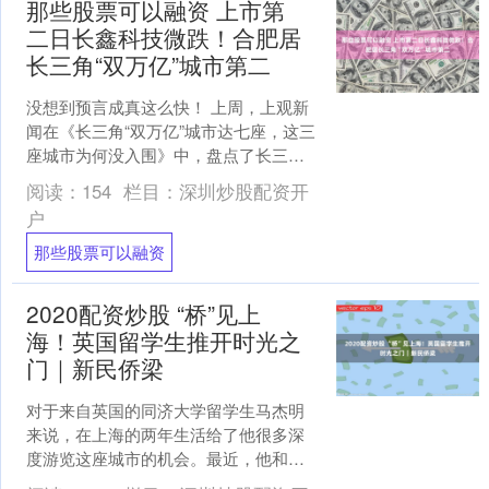
那些股票可以融资 上市第
二日长鑫科技微跌！合肥居
长三角“双万亿”城市第二
没想到预言成真这么快！ 上周，上观新
闻在《长三角“双万亿”城市达七座，这三
座城市为何没入围》中，盘点了长三角
的“双万亿”城市，彼时合肥上市企业市值
阅读：
154
栏目：
深圳炒股配资开
仅位于长三角第....
户
那些股票可以融资
2020配资炒股 “桥”见上
海！英国留学生推开时光之
门｜新民侨梁
对于来自英国的同济大学留学生马杰明
来说，在上海的两年生活给了他很多深
度游览这座城市的机会。最近，他和朋
友小臧一起踏上了苏州河桥梁之旅，顺