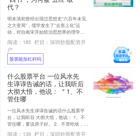
代？
明末清初曾经出现过思想史“六百年未见
之大变局”，儒学发生了“去形上化”运
动，对自南宋开始统治思想界的理学观
念发起了冲击，以至于将科举八股奉为
阅读：
185
栏目：
深圳炒股配资开
圭臬的“四书”也一同....
户
股票能加杠杆吗
什么股票平台 一位风水先
生谆谆告诫的话，让我听后
大彻大悟，他说： ＂1、不
管住哪
一位风水先生谆谆告诫的话什么股票平
台，让我听后 大彻大悟，他说： 1、不
管住哪，要说房子好。 2、不管吃啥，要
说饭菜香。 3、不管干啥，要说咱能行。
阅读：
139
栏目：
深圳炒股配资开