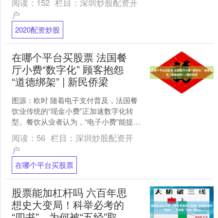
阅读：
152
栏目：
深圳炒股配资开
着流动的河水，推开了一扇....
户
2020配资炒股
在哪个平台买股票 法国餐
厅小费“数字化” 顾客抱怨
“道德绑架” | 新民侨梁
图源：欧时 随着电子支付普及，法国餐
饮业传统的“现金小费”正加速数字化转
型。餐饮从业者认为，“电子小费”能提高
员工收入，而众多消费者对此表示不
阅读：
56
栏目：
深圳炒股配资开
满，甚至直言遭遇“....
户
在哪个平台买股票
股票能加杠杆吗 六百年思
想史大变局！科举必考的
“四书”，为何被“五经”取