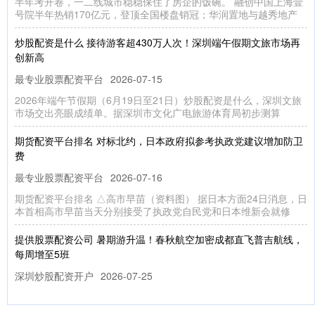
半年考开卷，一二线城市稳稳保住了房企的饭碗。 融创中国上海壹
号院半年热销170亿元，登顶全国楼盘销冠；华润置地与越秀地产
炒股配资是什么 接待游客超430万人次！深圳端午假期文旅市场再
创新高
最专业股票配资平台
2026-07-15
2026年端午节假期（6月19日至21日）炒股配资是什么，深圳文旅
市场交出亮眼成绩单。据深圳市文化广电旅游体育局初步测算
期货配资平台排名 对标北约，日本政府拟参考执政党建议增加防卫
费
最专业股票配资平台
2026-07-16
期货配资平台排名 △高市早苗（资料图） 据日本方面24日消息，日
本首相高市早苗当天分别接受了执政党自民党和日本维新会就修
提供股票配资公司 暑期游升温！春秋航空加密成都直飞普吉航线，
每周增至5班
深圳炒股配资开户
2026-07-25
7月16日，红星新闻记者从春秋航空获悉提供股票配资公司，随着暑
期出行旺季到来，为满足旅客需求，春秋航空近期对成都直飞普吉