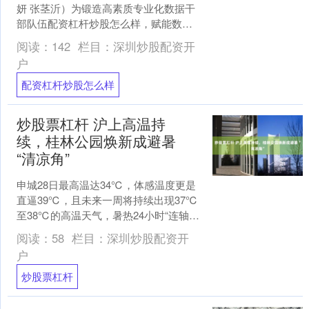
妍 张茎沂）为锻造高素质专业化数据干
部队伍配资杠杆炒股怎么样，赋能数字
长沙高质量发展，7月29日下午，2026年
阅读：
142
栏目：
深圳炒股配资开
长沙市数....
户
配资杠杆炒股怎么样
炒股票杠杆 沪上高温持
续，桂林公园焕新成避暑
“清凉角”
申城28日最高温达34℃，体感温度更是
直逼39℃，且未来一周将持续出现37℃
至38℃的高温天气，暑热24小时“连轴
转”。阔别一年的桂林公园于7月24日重新
阅读：
58
栏目：
深圳炒股配资开
敞开学....
户
炒股票杠杆