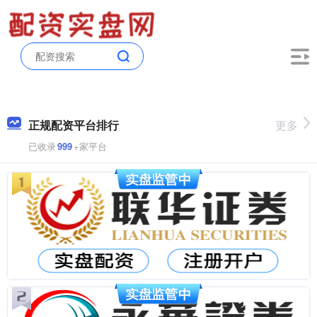
正规配资平台排行
更多
已收录
999
+家平台