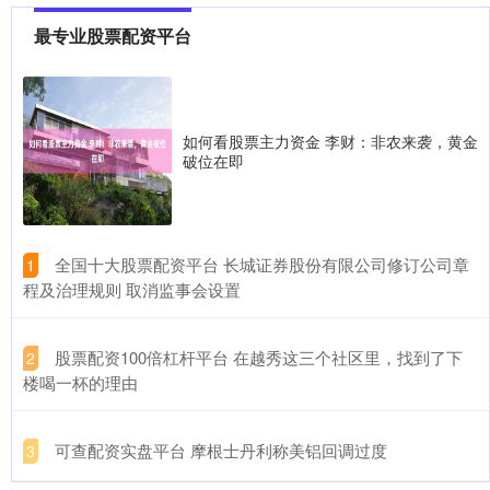
最专业股票配资平台
炒股交易系统 和讯信息李景峰：AI科技大反攻！你加仓了吗？
最专业股票配资平台
2026-07-03
炒股交易系统 创业板强势大涨，散户还能不能加仓？我觉得还有机
会，给大家聊一聊，大家参考一下。 这两天无论是直播还是短视频
如何看股票主力资金 李财：非农来袭，黄金
破位在即
资深的配资平台 交易提示：因美国独立日假期 周五美股休市一天
深圳炒股配资开户
2026-07-18
资深的配资平台 智通财经APP获悉资深的配资平台，受美国独立日
假期(7月3日)影响，美国6月非农数据将提前于北京时间7月
​全国十大股票配资平台 长城证券股份有限公司修订公司章
1
程及治理规则 取消监事会设置
​股票配资100倍杠杆平台 在越秀这三个社区里，找到了下
2
楼喝一杯的理由
​可查配资实盘平台 摩根士丹利称美铝回调过度
3