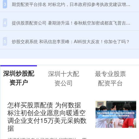
3
期货配资平台排名 对标北约，日本政府拟参考执政党建议增加防卫费
4
提供股票配资公司 暑期游升温！春秋航空加密成都直飞普吉航线，每周增至5班
5
炒股交易系统 和讯信息李景峰：AI科技大反攻！你加仓了吗？
深圳炒股配
深圳十大配
最专业股票
资开户
资公司
配资平台
怎样买股票配债 为何数据
标注初创企业愿意向暖通空
调企业支付15万美元采购数
据