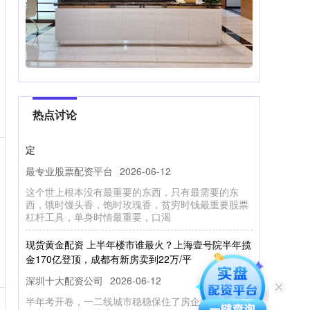
股票配资公司软件 云南白药拟6.6亿元全资收购安国
市聚药堂药业 布局全国中药饮片市场
深圳十大配资公司
2026-06-19
中访网数据 云南白药集团股份有限公司(证券代码：
000538)8月15日公告，其全资子公司云南白药集团
中药资源有限公司
热点讨论
股票杠杆工具 陈阿牛：黄金26-25做多，方向仍需待
定
最专业股票配资平台
2026-06-12
这个世上根本没有最重要的东西，只有最需要的东
西，饿时馒头香，饱时玫瑰香，贫穷时钱最重要股票
杠杆工具，单身时情最重要，口渴
现货黄金配资 上半年楼市谁最火？上海壹号院半年揽
金170亿登顶，成都有新房卖到22万/平
深圳十大配资公司
2026-06-12
半年考开卷，一二线城市稳稳保住了房企的饭碗。 融
创中国上海壹号院半年热销170亿元，登顶全国楼盘
销冠；华润置地与越秀地产