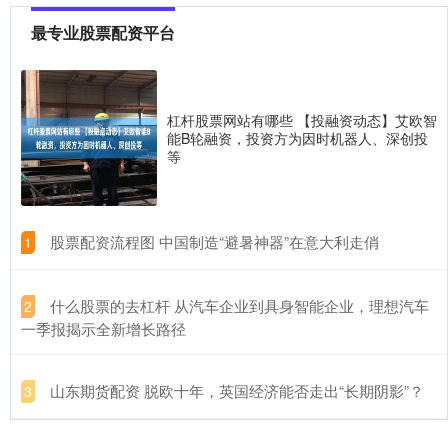
最专业股票配资平台
炒股交易系统 和讯信息李景峰：AI科技大反攻！你加仓了吗？
最专业股票配资平台
2026-07-03
炒股交易系统 创业板强势大涨，散户还能不能加仓？我觉得还有机
会，给大家聊一聊，大家参考一下。 这两天无论是直播还是短视频
杠杆股票网站有哪些 【投融资动态】艾欧智
能B轮融资，投资方为因时机器人、深创投
资深的配资平台 交易提示：因美国独立日假期 周五美股休市一天
等
深圳炒股配资开户
2026-07-18
资深的配资平台 智通财经APP获悉资深的配资平台，受美国独立日
假期(7月3日)影响，美国6月非农数据将提前于北京时间7月
​股票配资流程图 中国制造“避暑神器”在意大利走俏
1
​什么股票的去杠杆 从汽车企业到具身智能企业，理想汽车
2
一季报揭示全新增长路径
​山东期货配资 脱欧十年，英国经济能否走出“长期阴影”？
3