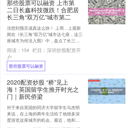
那些股票可以融资 上市第
二日长鑫科技微跌！合肥居
长三角“双万亿”城市第二
没想到预言成真这么快！ 上周，上观新
闻在《长三角“双万亿”城市达七座，这三
座城市为何没入围》中，盘点了长三角
的“双万亿”城市，彼时合肥上市企业市值
阅读：
154
栏目：
深圳炒股配资开
仅位于长三角第....
户
那些股票可以融资
2020配资炒股 “桥”见上
海！英国留学生推开时光之
门｜新民侨梁
对于来自英国的同济大学留学生马杰明
来说，在上海的两年生活给了他很多深
度游览这座城市的机会。最近，他和朋
友小臧一起踏上了苏州河桥梁之旅，顺