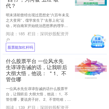
代？
明末清初曾经出现过思想史“六百年未见
之大变局”，儒学发生了“去形上化”运
动，对自南宋开始统治思想界的理学观
念发起了冲击，以至于将科举八股奉为
阅读：
185
栏目：
深圳炒股配资开
圭臬的“四书”也一同....
户
股票能加杠杆吗
什么股票平台 一位风水先
生谆谆告诫的话，让我听后
大彻大悟，他说： ＂1、不
管住哪
一位风水先生谆谆告诫的话什么股票平
台，让我听后 大彻大悟，他说： 1、不
管住哪，要说房子好。 2、不管吃啥，要
说饭菜香。 3、不管干啥，要说咱能行。
阅读：
139
栏目：
深圳炒股配资开