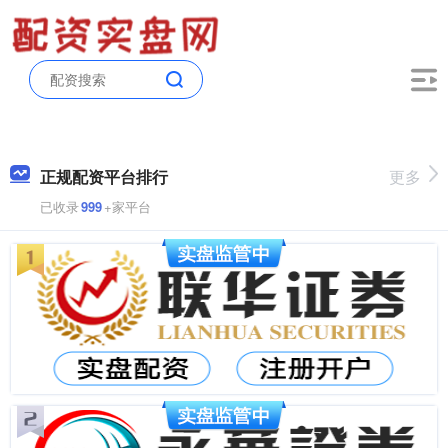
正规配资平台排行
更多
已收录
999
+家平台