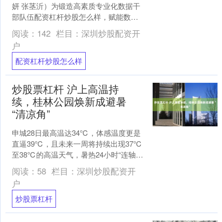
妍 张茎沂）为锻造高素质专业化数据干
部队伍配资杠杆炒股怎么样，赋能数字
长沙高质量发展，7月29日下午，2026年
阅读：
142
栏目：
深圳炒股配资开
长沙市数....
户
配资杠杆炒股怎么样
炒股票杠杆 沪上高温持
续，桂林公园焕新成避暑
“清凉角”
申城28日最高温达34℃，体感温度更是
直逼39℃，且未来一周将持续出现37℃
至38℃的高温天气，暑热24小时“连轴
转”。阔别一年的桂林公园于7月24日重新
阅读：
58
栏目：
深圳炒股配资开
敞开学....
户
炒股票杠杆