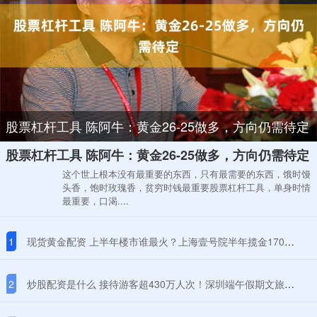
股票杠杆工具 陈阿牛：黄金26-25做多，方向仍需待定
股票杠杆工具 陈阿牛：黄金26-25做多，方向仍需待定
这个世上根本没有最重要的东西，只有最需要的东西，饿时馒
头香，饱时玫瑰香，贫穷时钱最重要股票杠杆工具，单身时情
最重要，口渴....
1
现货黄金配资 上半年楼市谁最火？上海壹号院半年揽金170亿登顶，成都有新房卖到22万/平
2
炒股配资是什么 接待游客超430万人次！深圳端午假期文旅市场再创新高