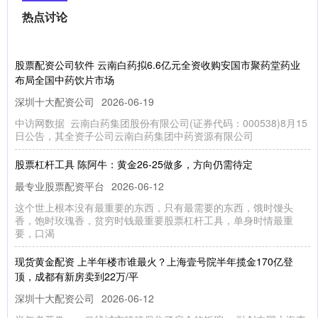
热点讨论
股票配资公司软件 云南白药拟6.6亿元全资收购安国市聚药堂药业
布局全国中药饮片市场
深圳十大配资公司
2026-06-19
中访网数据 云南白药集团股份有限公司(证券代码：000538)8月15
日公告，其全资子公司云南白药集团中药资源有限公司
股票杠杆工具 陈阿牛：黄金26-25做多，方向仍需待定
最专业股票配资平台
2026-06-12
这个世上根本没有最重要的东西，只有最需要的东西，饿时馒头
香，饱时玫瑰香，贫穷时钱最重要股票杠杆工具，单身时情最重
要，口渴
现货黄金配资 上半年楼市谁最火？上海壹号院半年揽金170亿登
顶，成都有新房卖到22万/平
深圳十大配资公司
2026-06-12