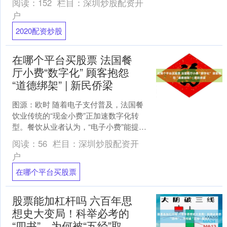
阅读：
152
栏目：
深圳炒股配资开
着流动的河水，推开了一扇....
户
2020配资炒股
在哪个平台买股票 法国餐
厅小费“数字化” 顾客抱怨
“道德绑架” | 新民侨梁
图源：欧时 随着电子支付普及，法国餐
饮业传统的“现金小费”正加速数字化转
型。餐饮从业者认为，“电子小费”能提高
员工收入，而众多消费者对此表示不
阅读：
56
栏目：
深圳炒股配资开
满，甚至直言遭遇“....
户
在哪个平台买股票
股票能加杠杆吗 六百年思
想史大变局！科举必考的
“四书”，为何被“五经”取