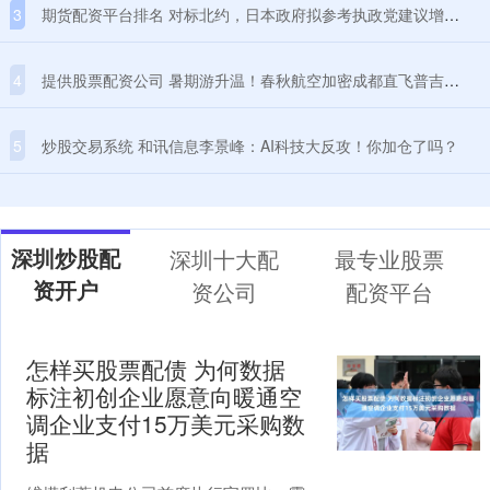
3
期货配资平台排名 对标北约，日本政府拟参考执政党建议增加防卫费
4
提供股票配资公司 暑期游升温！春秋航空加密成都直飞普吉航线，每周增至5班
5
炒股交易系统 和讯信息李景峰：AI科技大反攻！你加仓了吗？
深圳炒股配
深圳十大配
最专业股票
资开户
资公司
配资平台
怎样买股票配债 为何数据
标注初创企业愿意向暖通空
调企业支付15万美元采购数
据