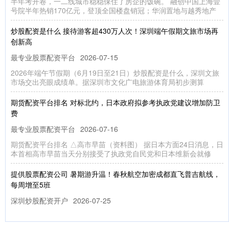
半年考开卷，一二线城市稳稳保住了房企的饭碗。 融创中国上海壹
号院半年热销170亿元，登顶全国楼盘销冠；华润置地与越秀地产
炒股配资是什么 接待游客超430万人次！深圳端午假期文旅市场再
创新高
最专业股票配资平台
2026-07-15
2026年端午节假期（6月19日至21日）炒股配资是什么，深圳文旅
市场交出亮眼成绩单。据深圳市文化广电旅游体育局初步测算
期货配资平台排名 对标北约，日本政府拟参考执政党建议增加防卫
费
最专业股票配资平台
2026-07-16
期货配资平台排名 △高市早苗（资料图） 据日本方面24日消息，日
本首相高市早苗当天分别接受了执政党自民党和日本维新会就修
提供股票配资公司 暑期游升温！春秋航空加密成都直飞普吉航线，
每周增至5班
深圳炒股配资开户
2026-07-25
7月16日，红星新闻记者从春秋航空获悉提供股票配资公司，随着暑
期出行旺季到来，为满足旅客需求，春秋航空近期对成都直飞普吉