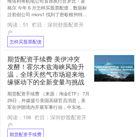
维塔利蒂机电公司首席执行官罗比・霍
格尔 今年 6 月怎样买股票配债，数据标
注初创公司 micro1 找到了密歇根州特洛
伊市一家暖通空调（供暖、通风与空
阅读：
51
栏目：
深圳炒股配资开
调）企业的....
户
怎样买股票配债
期货配资手续费 美伊冲突
发酵！霍尔木兹海峡风险升
温，全球天然气市场迎来地
缘驱动下的全新变量与挑战
期货配资手续费 （来源：淘金ETF） 7月
29日，外媒援引美国高级官员消息，美
军在伊朗境内开展军事行动，中东地缘
冲突再度急剧升温，霍尔木兹海峡这条
阅读：
198
栏目：
深圳炒股配资开
全球能源关键通....
户
期货配资手续费