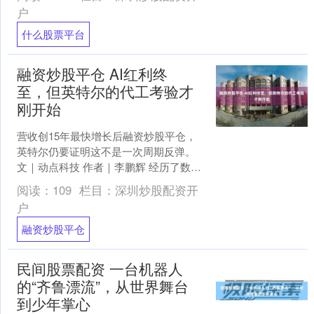
4、不管遇....
户
什么股票平台
融资炒股平仓 AI红利终
至，但英特尔的代工考验才
刚开始
营收创15年最快增长后融资炒股平仓，
英特尔仍要证明这不是一次周期反弹。
文｜动点科技 作者｜李鹏辉 经历了数年
的产品失误、制造延期和市场份额流失
阅读：
109
栏目：
深圳炒股配资开
后，英特尔终于交....
户
融资炒股平仓
民间股票配资 一台机器人
的“齐鲁漂流”，从世界舞台
到少年掌心