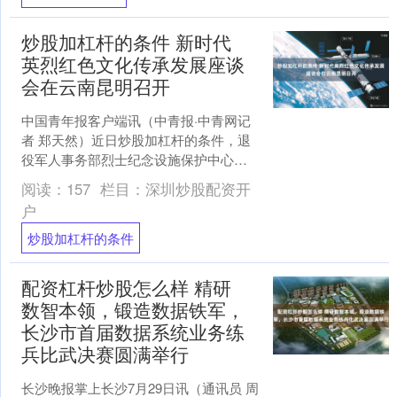
炒股加杠杆的条件 新时代
英烈红色文化传承发展座谈
会在云南昆明召开
中国青年报客户端讯（中青报·中青网记
者 郑天然）近日炒股加杠杆的条件，退
役军人事务部烈士纪念设施保护中心在
云南昆明组织召开新时代英烈红色文化
阅读：
157
栏目：
深圳炒股配资开
传承发展座谈会。 与....
户
炒股加杠杆的条件
配资杠杆炒股怎么样 精研
数智本领，锻造数据铁军，
长沙市首届数据系统业务练
兵比武决赛圆满举行
长沙晚报掌上长沙7月29日讯（通讯员 周